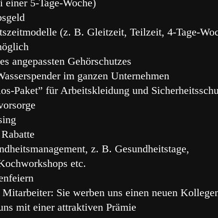
i einer 5-Tage-Woche)
bsgeld
tszeitmodelle (z. B. Gleitzeit, Teilzeit, 4-Tage-Wo
möglich
es angepassten Gehörschutzes
 Wasserspender im ganzen Unternehmen
os-Paket” für Arbeitskleidung und Sicherheitssc
svorsorge
sing
s Rabatte
ndheitsmanagement, z. B. Gesundheitstage,
Kochworkshops etc.
enfeiern
 Mitarbeiter: Sie werben uns einen neuen Kollege
ns mit einer attraktiven Prämie