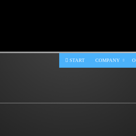
START
COMPANY
O