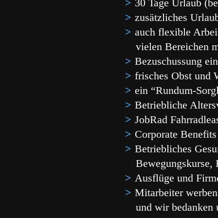
30 Tage Urlaub (be
zusätzliches Urlau
auch flexible Arbei
vielen Bereichen 
Bezuschussung ein
frisches Obst und
ein “Rundum-Sorgl
Betriebliche Alter
JobRad Fahrradlea
Corporate Benefit
Betriebliches Gesu
Bewegungskurse, 
Ausflüge und Firm
Mitarbeiter werben
und wir bedanken u