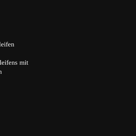
leifen
leifens mit
n