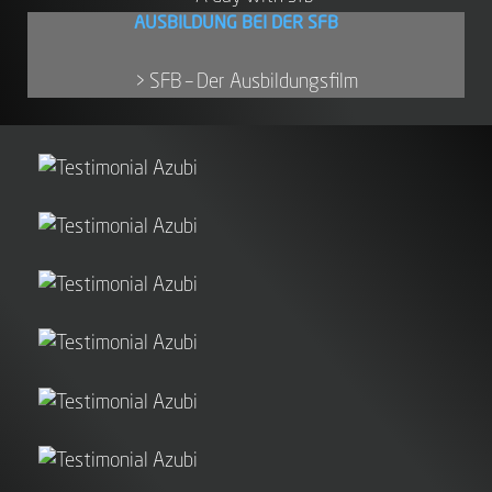
AUSBILDUNG BEI DER SFB
> SFB – Der Ausbildungsfilm