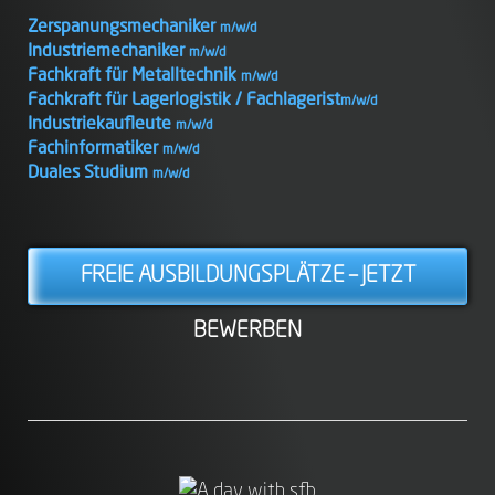
Zerspanungsmechaniker
m/w/d
Industriemechaniker
m/w/d
Fachkraft für Metalltechnik
m/w/d
Fachkraft für Lagerlogistik / Fachlagerist
m/w/d
Industriekaufleute
m/w/d
Fachinformatiker
m/w/d
Duales Studium
m/w/d
FREIE AUSBILDUNGSPLÄTZE – JETZT
BEWERBEN